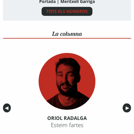
Portada | Meritxell Garriga
TOTS ELS NÚMEROS
La columna
Anterior
◀︎
Sig
▶︎
ORIOL RADALGA
Esteim fartes