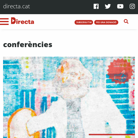
directa.cat
SUBSCRIU-T'HI
FES UNA DONACIÓ
conferències