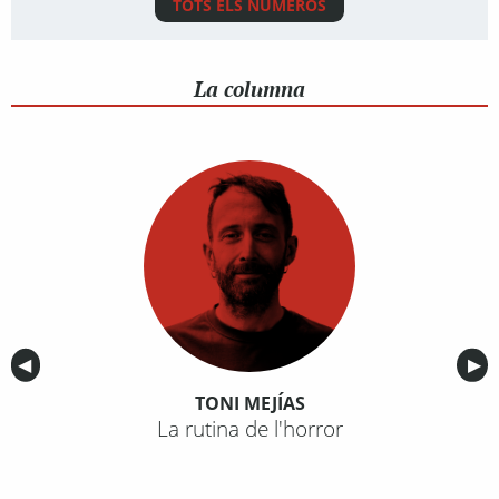
TOTS ELS NÚMEROS
La columna
Anterior
◀︎
Sig
▶︎
TONI MEJÍAS
La rutina de l'horror