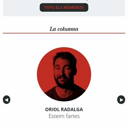
TOTS ELS NÚMEROS
La columna
Anterior
◀︎
Sig
▶︎
ORIOL RADALGA
Esteim fartes