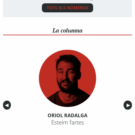
TOTS ELS NÚMEROS
La columna
Anterior
◀︎
Sig
▶︎
ORIOL RADALGA
Esteim fartes