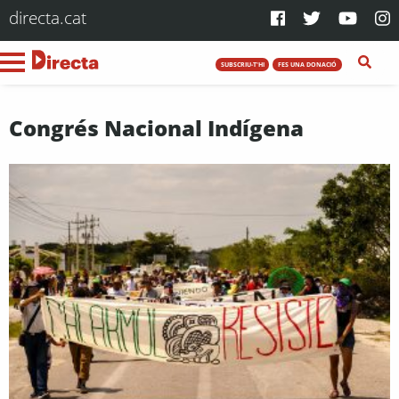
directa.cat
SUBSCRIU-T'HI
FES UNA DONACIÓ
Congrés Nacional Indígena