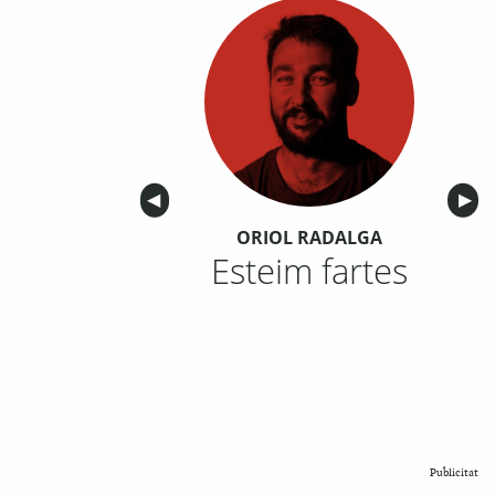
Anterior
◀︎
Sigu
▶︎
ORIOL RADALGA
Esteim fartes
Publicitat