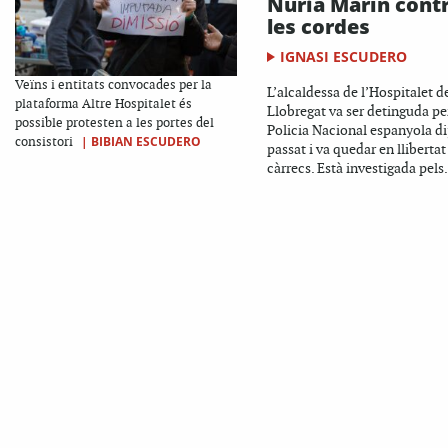
Núria Marín cont
les cordes
IGNASI ESCUDERO
Veïns i entitats convocades per la
L’alcaldessa de l’Hospitalet d
plataforma Altre Hospitalet és
Llobregat va ser detinguda per
possible protesten a les portes del
Policia Nacional espanyola d
|
BIBIAN ESCUDERO
consistori
passat i va quedar en lliberta
càrrecs. Està investigada pels.