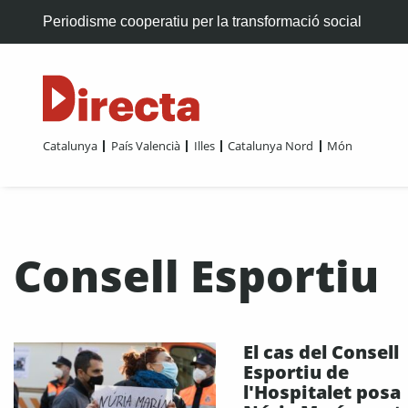
Periodisme cooperatiu per la transformació social
Catalunya
País Valencià
Illes
Catalunya Nord
Món
Consell Esportiu
El cas del Consell
Esportiu de
l'Hospitalet posa