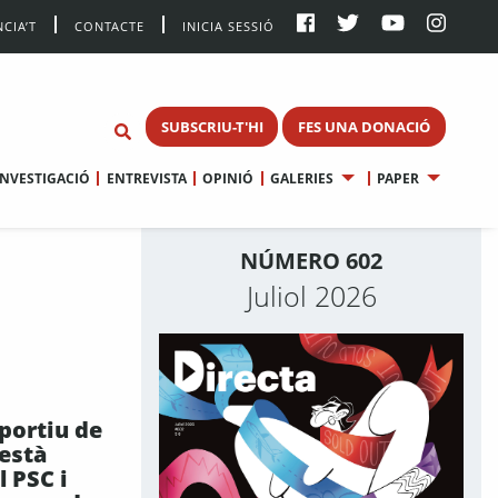
CIA’T
CONTACTE
INICIA SESSIÓ
SUBSCRIU-T'HI
FES UNA DONACIÓ
INVESTIGACIÓ
ENTREVISTA
OPINIÓ
GALERIES
PAPER
NÚMERO 602
Juliol 2026
sportiu de
 està
l PSC i