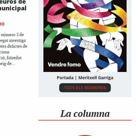
 euros de
unicipal
RO
ió número 2 de
regat investiga
ptes delictes de
cions
ió, falsedat
ig de...
Portada | Meritxell Garriga
TOTS ELS NÚMEROS
La columna