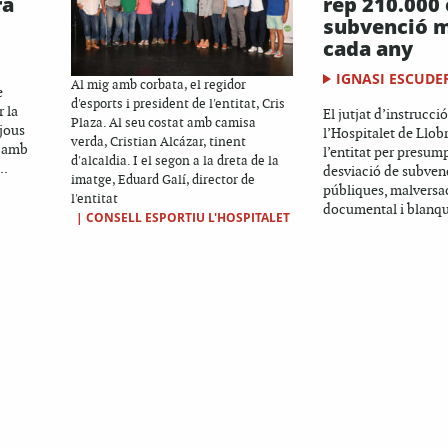
ra
rep 210.000
subvenció m
cada any
IGNASI ESCUDE
Al mig amb corbata, el regidor
e
d'esports i president de l'entitat, Cris
 la
El jutjat d’instrucc
Plaza. Al seu costat amb camisa
ijous
l’Hospitalet de Llob
verda, Cristian Alcázar, tinent
t amb
l’entitat per presum
d'alcaldia. I el segon a la dreta de la
..
desviació de subven
imatge, Eduard Galí, director de
públiques, malversac
l'entitat
documental i blanque
|
CONSELL ESPORTIU L'HOSPITALET