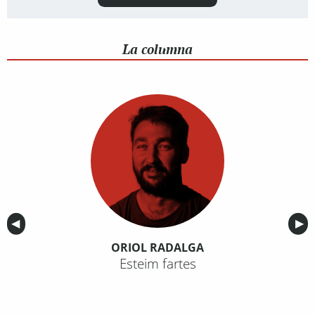
La columna
Anterior
◀︎
Sig
▶︎
ORIOL RADALGA
Esteim fartes