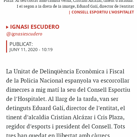
Plaza. Al seu costat amb camisa verda, Cristian Alcázar, tinent d'alcaldia.
I el segon a la dreta de la imatge, Eduard Galí, director de l'entitat
|
CONSELL ESPORTIU L'HOSPITALET
IGNASI ESCUDERO
ignasiescudero
PUBLICAT:
JUNY 11, 2020 - 10:19
La Unitat de Delinqüència Econòmica i Fiscal
de la Policia Nacional espanyola va escorcollar
dimecres a mig matí la seu del Consell Esportiu
de l’Hospitalet. Al llarg de la tarda, van ser
detinguts Eduard Galí, director de l’entitat, el
tinent d’alcaldia Cristian Alcázar i Cris Plaza,
regidor d’esports i president del Consell. Tots
tres han quedat en llibertat amb càrrecs