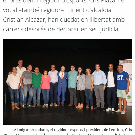
el president i regidor d’Esports, Cris Plaza, i el
vocal –també regidor– i tinent d’alcaldia
Cristian Alcázar, han quedat en llibertat amb
càrrecs després de declarar en seu judicial
Al mig amb corbata, el regidor d'esports i president de l'entitat, Cris