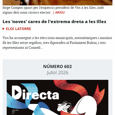
Jorge Campos (quart per l'esquerra) president de Vox a les Illes, amb
|
ARXIU
alguns dels nous càrrecs electes
Les 'noves' cares de l'extrema dreta a les Illes
ELOI LATORRE
Vox ha aconseguit a les eleccions municipals, autonòmiques i insulars
de les Illes setze regidors, tres diputades al Parlament Balear, i tres
representants al Consell...
NÚMERO 602
Juliol 2026