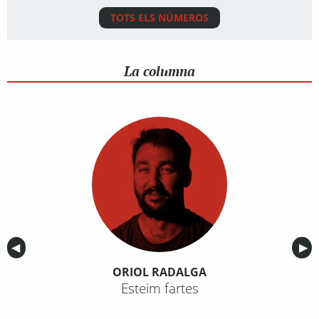
TOTS ELS NÚMEROS
La columna
Anterior
◀︎
Sig
▶︎
ORIOL RADALGA
Esteim fartes