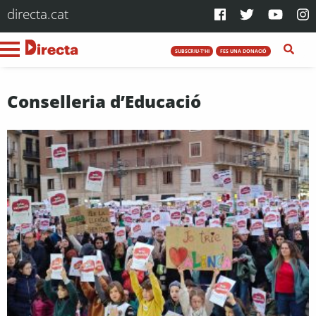
directa.cat
SUBSCRIU-T'HI
FES UNA DONACIÓ
Conselleria d’Educació