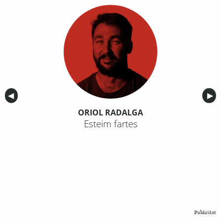
Anterior
◀︎
Sig
▶︎
ORIOL RADALGA
Esteim fartes
Publicitat