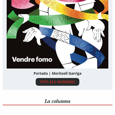
Portada | Meritxell Garriga
TOTS ELS NÚMEROS
La columna