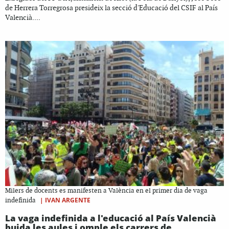
de Herrera Torregrosa presideix la secció d'Educació del CSIF al País
Valencià....
Milers de docents es manifesten a València en el primer dia de vaga
|
IVAN ARGENTE
indefinida
La vaga indefinida a l'educació al País Valencià
buida les aules i omple els carrers de