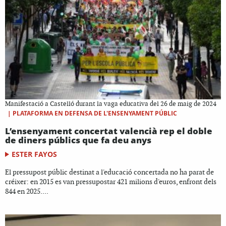
Manifestació a Castelló durant la vaga educativa del 26 de maig de 2024
|
PLATAFORMA EN DEFENSA DE L'ENSENYAMENT PÚBLIC
L’ensenyament concertat valencià rep el doble
de diners públics que fa deu anys
ESTER FAYOS
El pressupost públic destinat a l'educació concertada no ha parat de
créixer: en 2015 es van pressupostar 421 milions d'euros, enfront dels
844 en 2025....