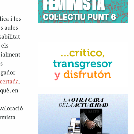
ica i les
es aules
sabilitat
 els
ecialment
es
egador
certada
.
rquè, en
valoració
rmista.