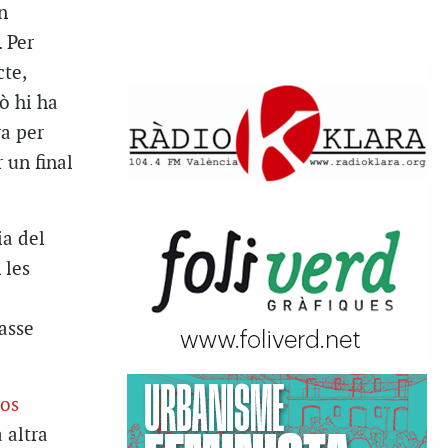
n
. Per
te,
ò hi ha
ra per
 un final
ia del
 les
lasse
dos
 altra