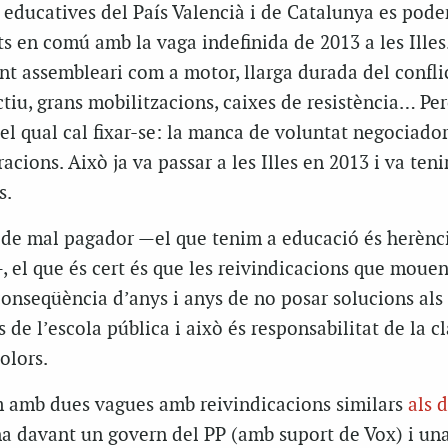
 educatives del País Valencià i de Catalunya es pode
ets en comú amb la vaga indefinida de 2013 a les Illes
t assembleari com a motor, llarga durada del conflic
ctiu, grans mobilitzacions, caixes de resistència… Per
el qual cal fixar-se: la manca de voluntat negociado
acions. Això ja va passar a les Illes en 2013 i va tenir
s.
 de mal pagador —el que tenim a educació és herènc
 el que és cert és que les reivindicacions que mouen
conseqüència d’anys i anys de no posar solucions als
 de l’escola pública i això és responsabilitat de la c
colors.
 amb dues vagues amb reivindicacions similars
als 
na davant un govern del PP (amb suport de Vox) i una