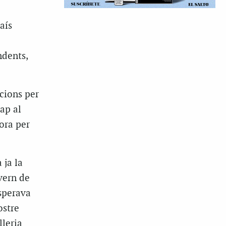
aís
ndents,
acions per
ap al
ora per
 ja la
vern de
sperava
ostre
lleria