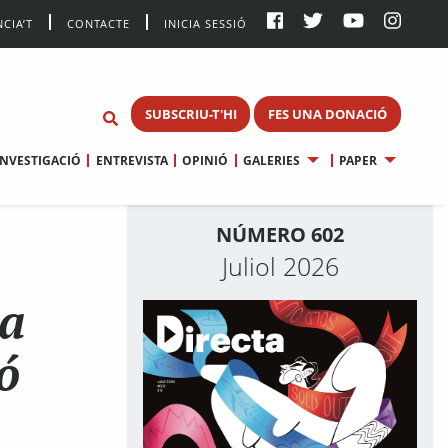
CIA’T
CONTACTE
INICIA SESSIÓ
SUBSCRIU-T'HI
FES UNA DONACIÓ
INVESTIGACIÓ
ENTREVISTA
OPINIÓ
GALERIES
PAPER
NÚMERO 602
Juliol 2026
ca
ó