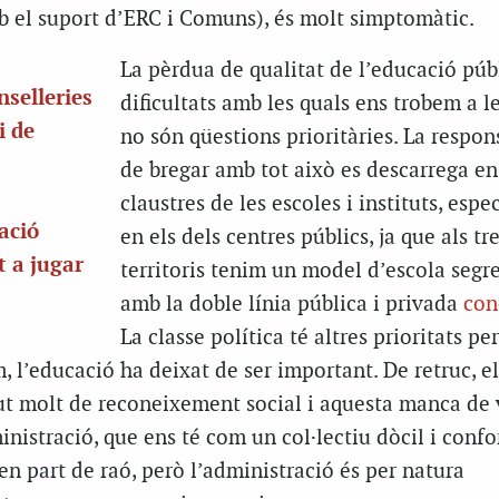
 el suport d’ERC i Comuns), és molt simptomàtic.
La pèrdua de qualitat de l’educació públ
nselleries
dificultats amb les quals ens trobem a l
i de
no són qüestions prioritàries. La respon
de bregar amb tot això es descarrega en
claustres de les escoles i instituts, esp
ació
en els dels centres públics, ja que als tr
t a jugar
territoris tenim un model d’escola segr
amb la doble línia pública i privada
con
La classe política té altres prioritats pe
 l’educació ha deixat de ser important. De retruc, el
ut molt de reconeixement social i aquesta manca de 
inistració, que ens té com un col·lectiu dòcil i confo
en part de raó, però l’administració és per natura