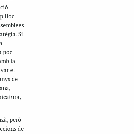
ació
p lloc.
assemblees
atègia. Si
a
u poc
amb la
yar el
anys de
ana,
icatura,
uzà, però
eccions de