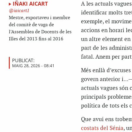
IÑAKI AICART
A les actuals vagues
iaicart1
identificar molts tr
Mestre, exportaveu i membre
exemple, el movimen
del comitè de vaga de
accions en horari le
l’Assemblea de Docents de les
un altre element en 
Illes del 2013 fins al 2016
part de les administr
fatal. Anem per part
PUBLICAT:
MAIG 28, 2026 - 08:41
Més enllà d’excuses
govern anterior i…—,
actuals vagues són 
principals problemes
política de tots els 
Que avui ens trobem
costats del Sénia
, u