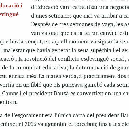
ducació i
d’Educació van teatralitzar una negoci
devingué
d’unes setmanes que mai va arribar a ca
Després de tres setmanes de vaga, les 
van valorar que calia fer un canvi d’estr
 que havia vençut, en aquell moment va signar la seu
l malestar que havia generat la seua supèrbia i el se
ació i la resolució del conflicte esdevingué social, 
t de la comunitat educativa; la determinació de guan
scut encara més. La marea verda, a pràcticament dos 
nvertia en un fibló que els punxava gairebé cada setm
 Camps i el president Bauzà es convertien en una car
 entorn.
a de l’esgotament era l’única carta del president Ba
réixer el 2013 va aguantar el torcebraç fins a les el