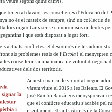
sta veure segons quins canvis.
 que tenen al davant les conselleries d’Educació del P
nya no és el mateix de sempre, sinó un col·lectiu de
alladors organitzats sense compromisos ni deutes pe
egantina i que està disposat a jugar fort.
els actuals conflictes, el desinterés de les administr
front als problemes reals de l’
Escola
i el menyspreu c
 a les conselleries a una manca de voluntat negociad
ducatives dels dos territoris.
Aquesta manca de voluntat negociadora
avia
vàrem viure el 2013 a les Balears. El Go
 signar la
José Ramón Bauzà ens menyspreava i e
alestar
que el conflicte educatiu s’acabés pel n
pèrbia i
esgotament. Els alts càrrecs de la Conse