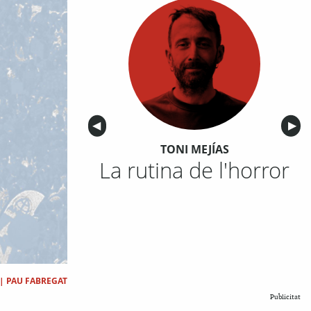
Anterior
◀︎
Sigu
▶︎
TONI MEJÍAS
La rutina de l'horror
|
PAU FABREGAT
Publicitat