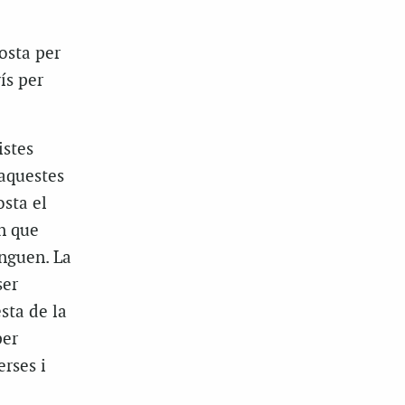
osta per
ís per
istes
aquestes
sta el
en que
nguen. La
ser
sta de la
per
rses i