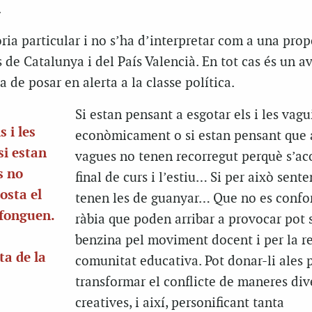
.
ria particular i no s’ha d’interpretar com a una prop
 de Catalunya i del País Valencià. En tot cas és un av
 de posar en alerta a la classe política.
Si estan pensant a esgotar els i les vagu
 i les
econòmicament o si estan pensant que 
i estan
vagues no tenen recorregut perquè s’aco
s no
final de curs i l’estiu… Si per això sent
osta el
tenen les de guanyar… Que no es confo
nfonguen.
ràbia que poden arribar a provocar pot 
benzina pel moviment docent i per la re
ta de la
comunitat educativa. Pot donar-li ales 
transformar el conflicte de maneres dive
creatives, i així, personificant tanta