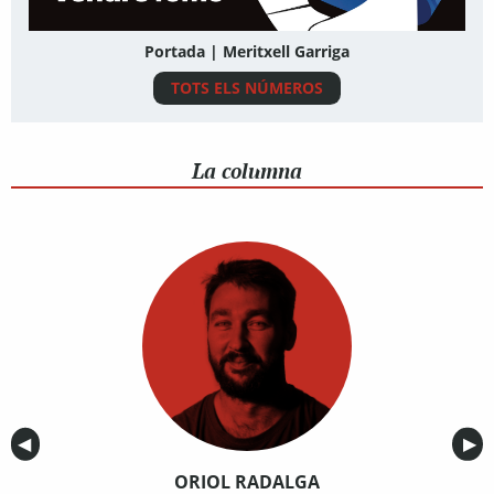
Portada | Meritxell Garriga
TOTS ELS NÚMEROS
La columna
Anterior
◀︎
Sig
▶︎
ORIOL RADALGA