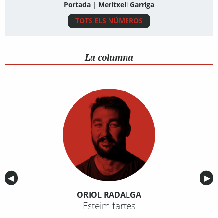
Portada | Meritxell Garriga
TOTS ELS NÚMEROS
La columna
Anterior
◀︎
Sig
▶︎
ORIOL RADALGA
Esteim fartes