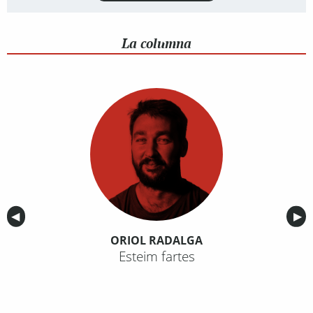
La columna
Anterior
◀︎
Sig
▶︎
ORIOL RADALGA
Esteim fartes