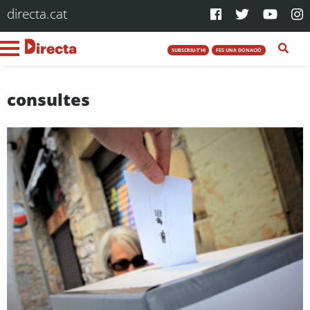
directa.cat
SUBSCRIU-T'HI
FES UNA DONACIÓ
consultes