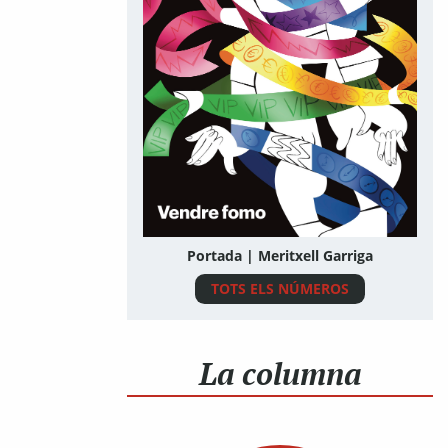
Portada | Meritxell Garriga
TOTS ELS NÚMEROS
La columna