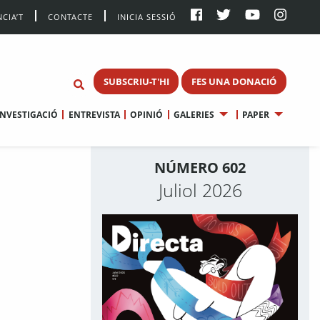
CIA’T
CONTACTE
INICIA SESSIÓ
SUBSCRIU-T'HI
FES UNA DONACIÓ
INVESTIGACIÓ
ENTREVISTA
OPINIÓ
GALERIES
PAPER
NÚMERO 602
Juliol 2026