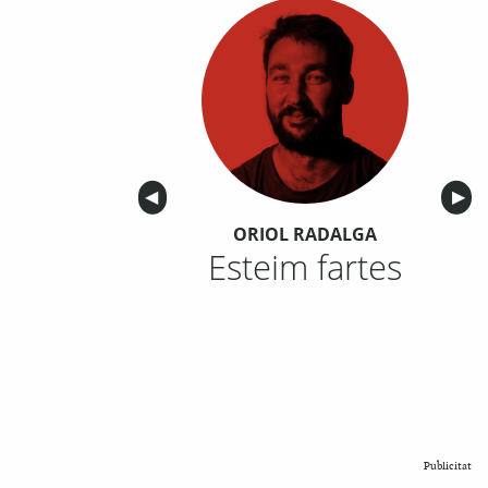
Anterior
◀︎
Sigu
▶︎
ORIOL RADALGA
Esteim fartes
Publicitat