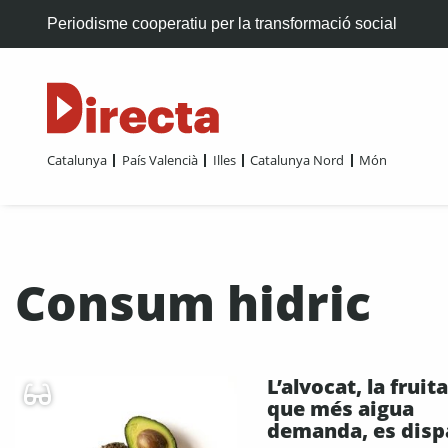
Periodisme cooperatiu per la transformació social
Catalunya
País Valencià
Illes
Catalunya Nord
Món
Consum hidric
L’alvocat, la fruita
que més aigua
demanda, es disp