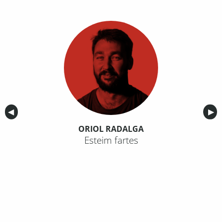
Anterior
◀︎
Sig
▶︎
ORIOL RADALGA
Esteim fartes