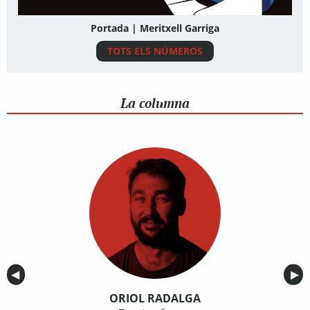
Portada | Meritxell Garriga
TOTS ELS NÚMEROS
La columna
Anterior
◀︎
Sig
▶︎
ORIOL RADALGA