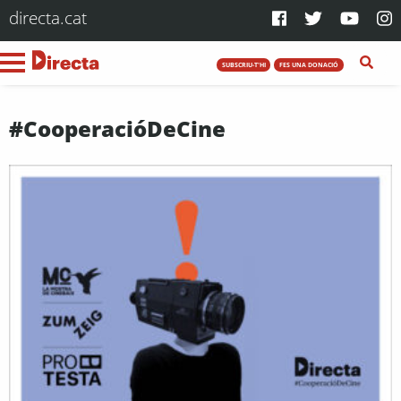
directa.cat
SUBSCRIU-T'HI
FES UNA DONACIÓ
#CooperacióDeCine