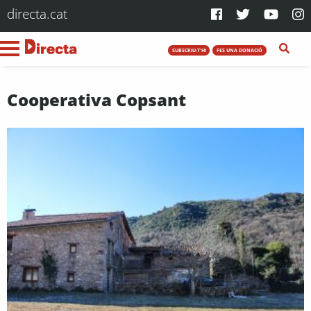
directa.cat
SUBSCRIU-T'HI
FES UNA DONACIÓ
Cooperativa Copsant