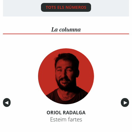
TOTS ELS NÚMEROS
La columna
Anterior
◀︎
Sig
▶︎
ORIOL RADALGA
Esteim fartes