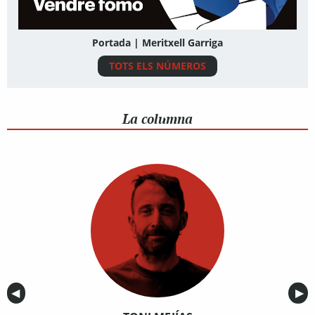
Portada | Meritxell Garriga
TOTS ELS NÚMEROS
La columna
Anterior
◀︎
Sig
▶︎