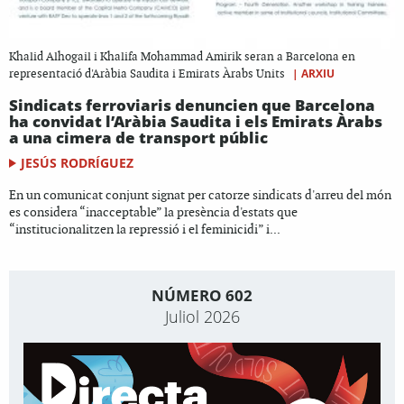
Khalid Alhogail i Khalifa Mohammad Amirik seran a Barcelona en
|
ARXIU
representació d'Aràbia Saudita i Emirats Àrabs Units
Sindicats ferroviaris denuncien que Barcelona
ha convidat l’Aràbia Saudita i els Emirats Àrabs
a una cimera de transport públic
JESÚS RODRÍGUEZ
En un comunicat conjunt signat per catorze sindicats d'arreu del món
es considera “inacceptable” la presència d'estats que
“institucionalitzen la repressió i el feminicidi” i...
NÚMERO 602
Juliol 2026