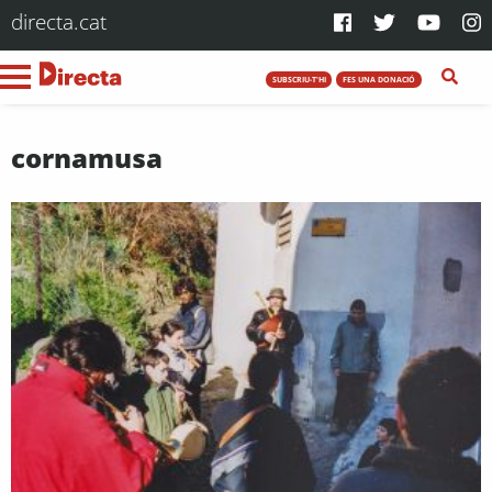
directa.cat
SUBSCRIU-T'HI
FES UNA DONACIÓ
cornamusa