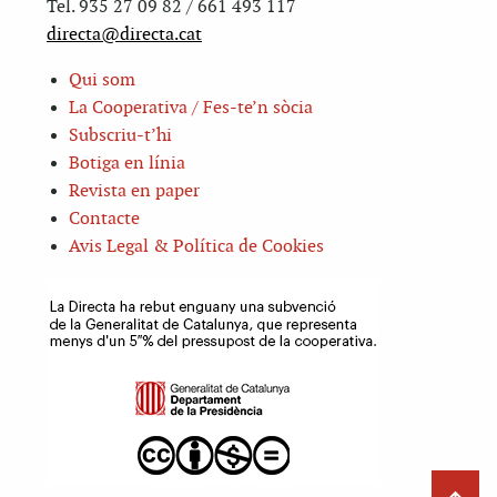
Tel. 935 27 09 82 / 661 493 117
directa@directa.cat
Qui som
La Cooperativa / Fes-te’n sòcia
Subscriu-t’hi
Botiga en línia
Revista en paper
Contacte
Avis Legal & Política de Cookies