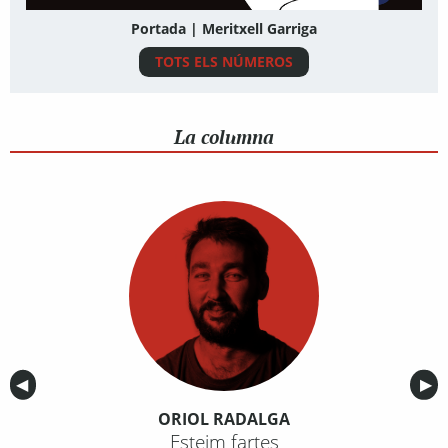
Portada | Meritxell Garriga
TOTS ELS NÚMEROS
La columna
Anterior
◀︎
Sig
▶︎
ORIOL RADALGA
Esteim fartes