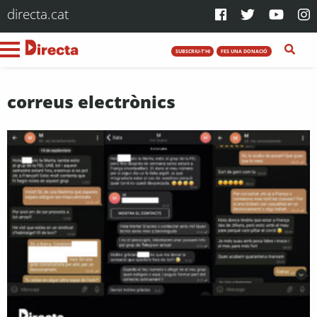
directa.cat
SUBSCRIU-T'HI
FES UNA DONACIÓ
correus electrònics