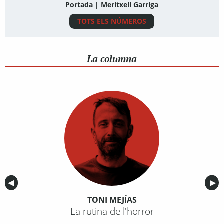
Portada | Meritxell Garriga
TOTS ELS NÚMEROS
La columna
Anterior
◀︎
Sig
▶︎
TONI MEJÍAS
La rutina de l'horror