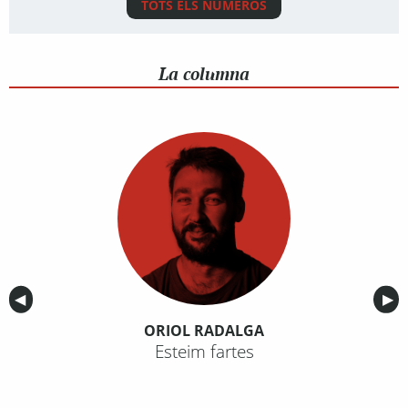
TOTS ELS NÚMEROS
La columna
Anterior
◀︎
Sig
▶︎
ORIOL RADALGA
Esteim fartes