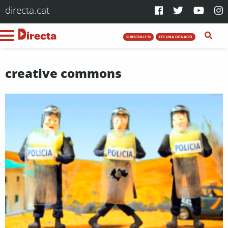
directa.cat
SUBSCRIU-T'HI
FES UNA DONACIÓ
creative commons