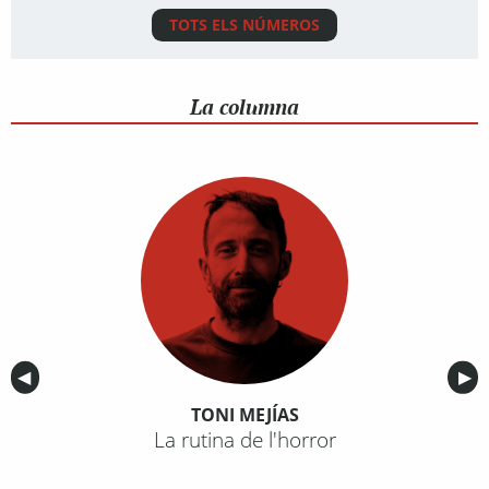
TOTS ELS NÚMEROS
La columna
Anterior
◀︎
Sig
▶︎
TONI MEJÍAS
La rutina de l'horror