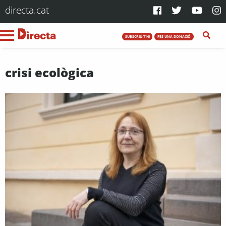
directa.cat
SUBSCRIU-T'HI
FES UNA DONACIÓ
crisi ecològica