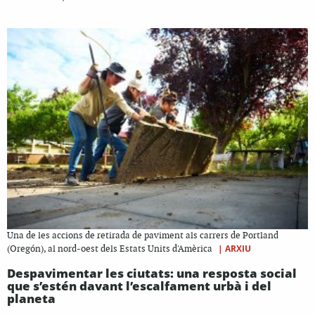
Una de les accions de retirada de paviment als carrers de Portland
|
ARXIU
(Oregón), al nord-oest dels Estats Units d'Amèrica
Despavimentar les ciutats: una resposta social
que s’estén davant l’escalfament urbà i del
planeta