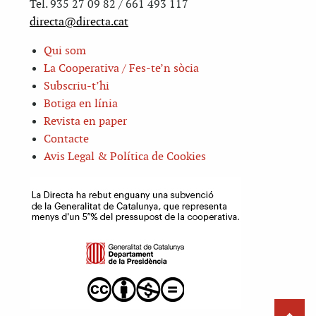
Tel. 935 27 09 82 / 661 493 117
directa@directa.cat
Qui som
La Cooperativa / Fes-te’n sòcia
Subscriu-t’hi
Botiga en línia
Revista en paper
Contacte
Avis Legal & Política de Cookies