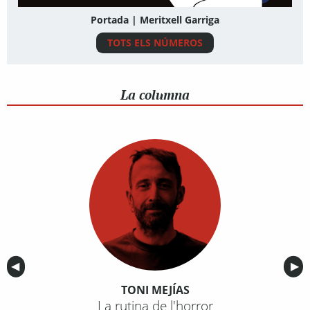
Portada | Meritxell Garriga
TOTS ELS NÚMEROS
La columna
Anterior
◀︎
Sig
▶︎
TONI MEJÍAS
La rutina de l'horror