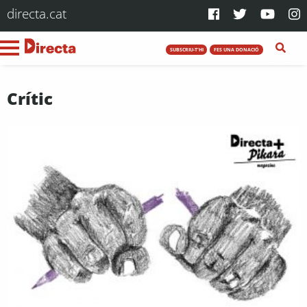
directa.cat
SUBSCRIU-T'HI
FES UNA DONACIÓ
Crític