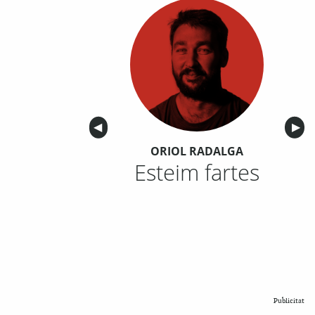
Anterior
◀︎
Sigu
▶︎
ORIOL RADALGA
Esteim fartes
Publicitat