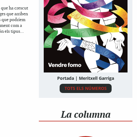
que ha crescut
ges que arriben
ns que podríem
cament com a
n els tipus...
Portada | Meritxell Garriga
TOTS ELS NÚMEROS
La columna