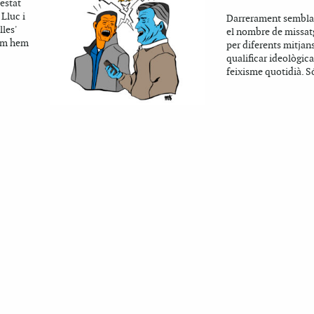
estat
Lluc i
Darrerament sembla 
lles'
el nombre de missat
com hem
per diferents mitja
qualificar ideològi
feixisme quotidià. Só