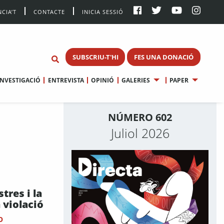
CIA’T
CONTACTE
INICIA SESSIÓ
SUBSCRIU-T'HI
FES UNA DONACIÓ
INVESTIGACIÓ
ENTREVISTA
OPINIÓ
GALERIES
PAPER
NÚMERO 602
Juliol 2026
stres i la
a violació
O