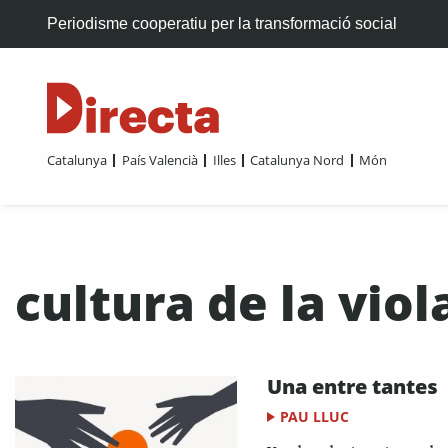
Periodisme cooperatiu per la transformació social
Catalunya
País Valencià
Illes
Catalunya Nord
Món
cultura de la viol
Una entre tantes
PAU LLUC