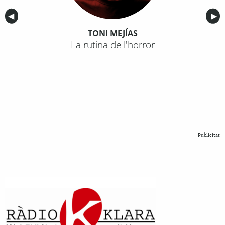
Anterior
◀︎
Sig
▶︎
TONI MEJÍAS
La rutina de l'horror
Publicitat