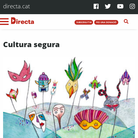
directa.cat
SUBSCRIU-T'HI
FES UNA DONACIÓ
Cultura segura