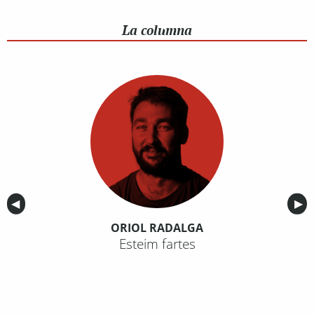
La columna
Anterior
◀︎
Sig
▶︎
ORIOL RADALGA
Esteim fartes