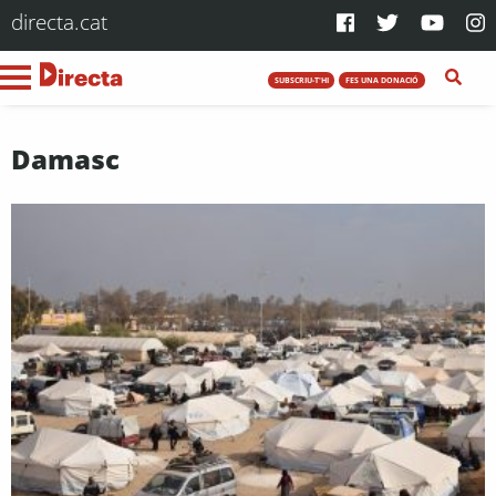
directa.cat
SUBSCRIU-T'HI
FES UNA DONACIÓ
Damasc