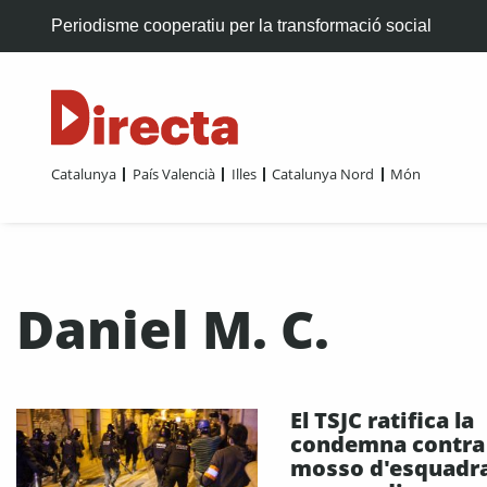
Periodisme cooperatiu per la transformació social
Catalunya
País Valencià
Illes
Catalunya Nord
Món
Daniel M. C.
El TSJC ratifica la
condemna contra
mosso d'esquadr