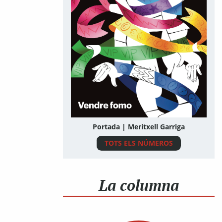
Portada | Meritxell Garriga
TOTS ELS NÚMEROS
La columna