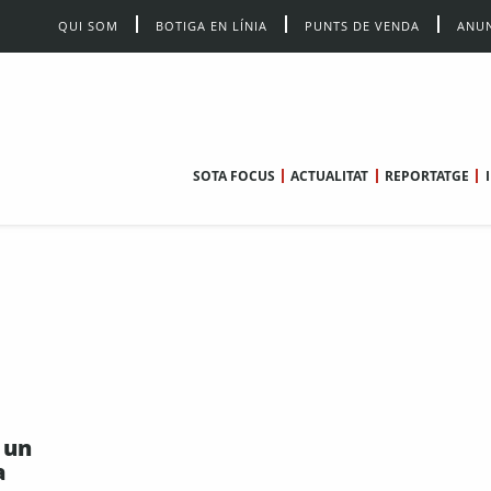
QUI SOM
BOTIGA EN LÍNIA
PUNTS DE VENDA
ANUN
SOTA FOCUS
ACTUALITAT
REPORTATGE
 un
a