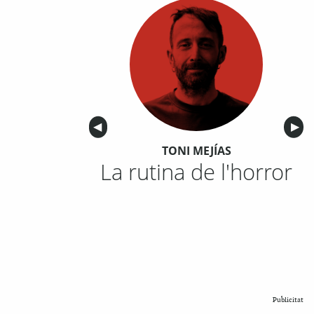
Anterior
◀︎
Sigu
▶︎
TONI MEJÍAS
La rutina de l'horror
Publicitat