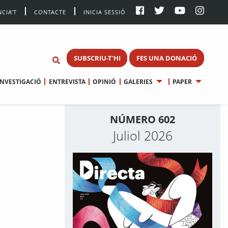
CIA’T
CONTACTE
INICIA SESSIÓ
SUBSCRIU-T'HI
FES UNA DONACIÓ
INVESTIGACIÓ
ENTREVISTA
OPINIÓ
GALERIES
PAPER
NÚMERO 602
Juliol 2026