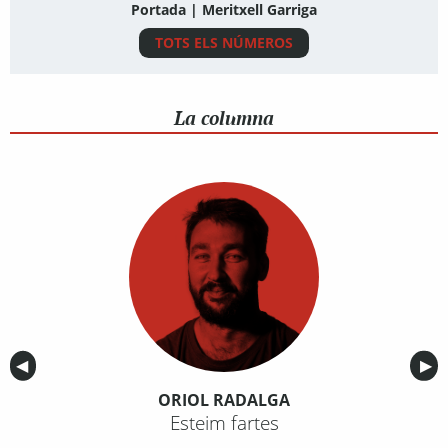
Portada | Meritxell Garriga
TOTS ELS NÚMEROS
La columna
Anterior
◀︎
Sig
▶︎
ORIOL RADALGA
Esteim fartes