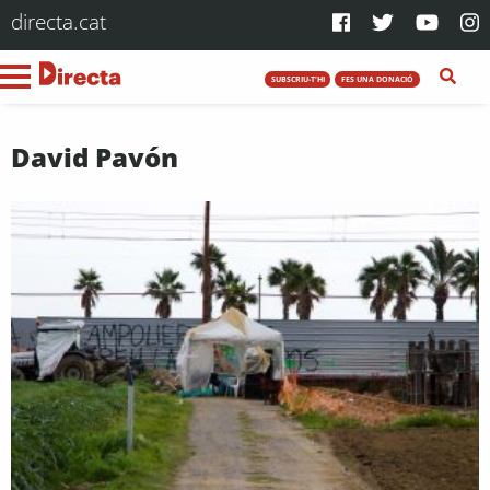
directa.cat
SUBSCRIU-T'HI
FES UNA DONACIÓ
David Pavón