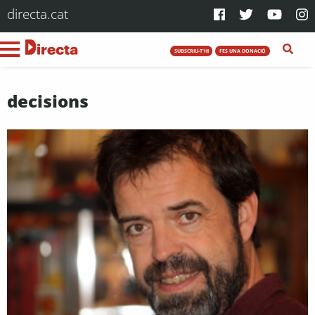
directa.cat
SUBSCRIU-T'HI
FES UNA DONACIÓ
decisions