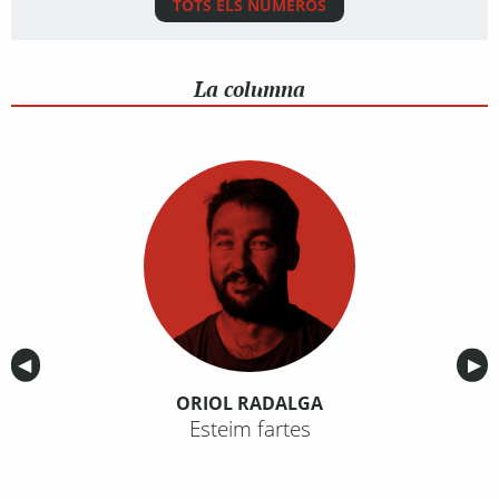
TOTS ELS NÚMEROS
La columna
Anterior
◀︎
Sig
▶︎
ORIOL RADALGA
Esteim fartes