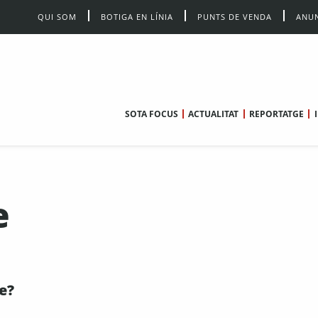
QUI SOM
BOTIGA EN LÍNIA
PUNTS DE VENDA
ANUN
SOTA FOCUS
ACTUALITAT
REPORTATGE
e
te?