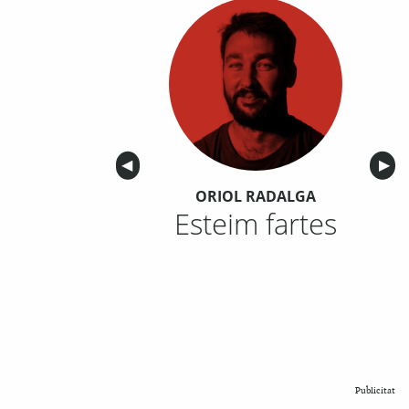
Anterior
◀︎
Sigu
▶︎
ORIOL RADALGA
Esteim fartes
Publicitat