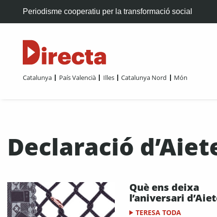
Periodisme cooperatiu per la transformació social
Catalunya
País Valencià
Illes
Catalunya Nord
Món
Declaració d’Aiet
Què ens deixa
l’aniversari d’Aie
TERESA TODA