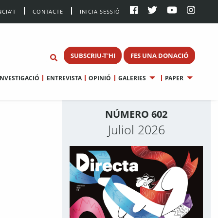
CIA’T
CONTACTE
INICIA SESSIÓ
SUBSCRIU-T'HI
FES UNA DONACIÓ
INVESTIGACIÓ
ENTREVISTA
OPINIÓ
GALERIES
PAPER
NÚMERO 602
Juliol 2026