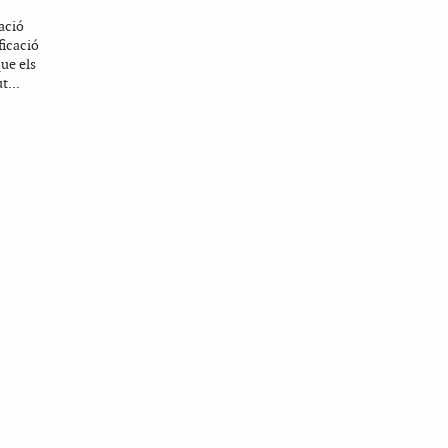
ació
ficació
que els
t...