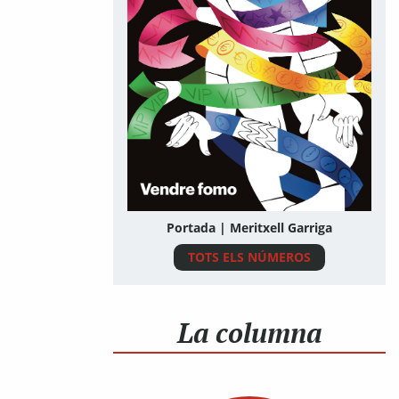
Portada | Meritxell Garriga
TOTS ELS NÚMEROS
La columna