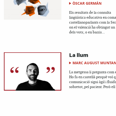
ÒSCAR GERMÁN
Els resultats de la consulta
lingüística educativa en com
castellanoparlants com la Ser
on el valencià ha obtingut un
dels vots; o en barris...
La llum
MARC AUGUST MUNTA
La metgessa li pregunta com e
Ho fa en castellà perquè vol q
comunicació sigui àgil i fluida
sobretot, pel pacient. Però ell 