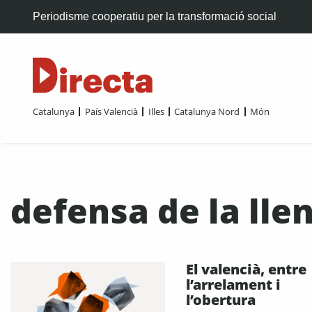
Periodisme cooperatiu per la transformació social
Catalunya
País Valencià
Illes
Catalunya Nord
Món
defensa de la lle
El valencià, entre
l’arrelament i
l’obertura