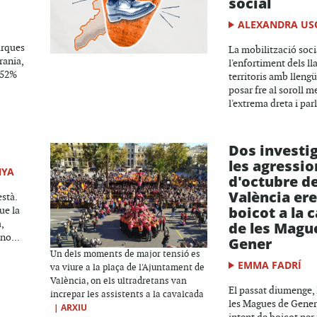
social
ALEXANDRA USÓ
arques
La mobilització socia
rania,
l'enfortiment dels ll
 52%
territoris amb llengü
posar fre al soroll m
l'extrema dreta i parl
Dos investi
les agressio
NYA
d'octubre d
València ere
stà.
boicot a la 
ue la
,
de les Magu
no...
Gener
Un dels moments de major tensió es
EMMA FADRÍ
va viure a la plaça de l'Ajuntament de
València, on els ultradretans van
El passat diumenge, 
increpar les assistents a la cavalcada
les Magues de Gener 
|
ARXIU