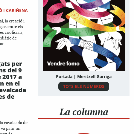
 I CARIÑENA
l, la creació i
aços entre els
es cooficials,
ediàtic de
ar...
gats per
ns del 9
e 2017 a
Portada | Meritxell Garriga
n en el
TOTS ELS NÚMEROS
cavalcada
es de
La columna
la cavalcada de
va patir un