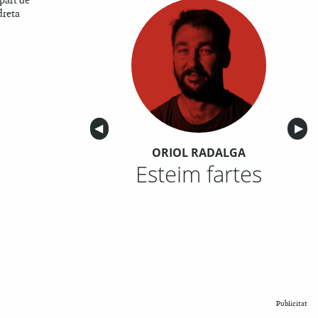
 part de
dreta
Anterior
◀︎
Sigu
▶︎
ORIOL RADALGA
Esteim fartes
Publicitat