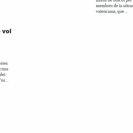
intent de boicot per
membres de la ultra
valenciana, que...
 vol
ostes
ctius
 del
ús...