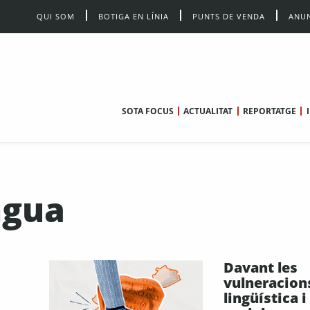
QUI SOM
BOTIGA EN LÍNIA
PUNTS DE VENDA
ANUN
SOTA FOCUS
ACTUALITAT
REPORTATGE
ngua
Davant les
vulneracions
lingüística 