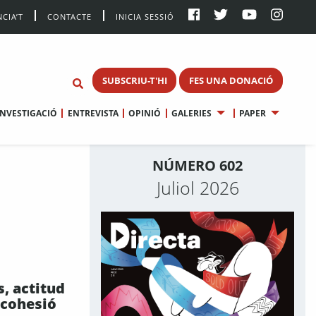
CIA’T
CONTACTE
INICIA SESSIÓ
SUBSCRIU-T'HI
FES UNA DONACIÓ
INVESTIGACIÓ
ENTREVISTA
OPINIÓ
GALERIES
PAPER
NÚMERO 602
Juliol 2026
, actitud
i cohesió