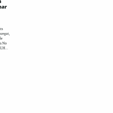
n
nar
ts
bregat,
de
om No
L'H...