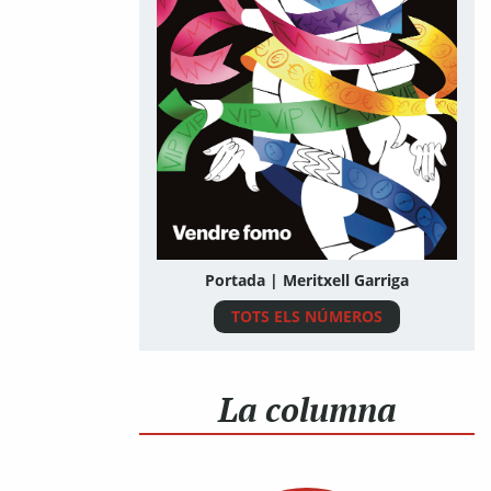
Portada | Meritxell Garriga
TOTS ELS NÚMEROS
La columna