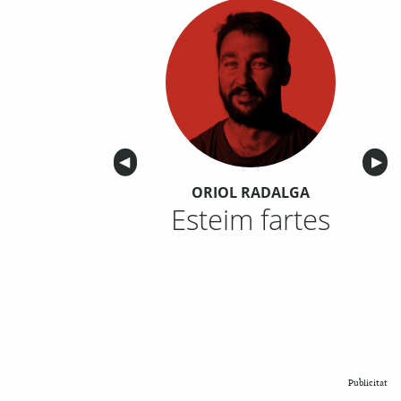
Anterior
◀︎
Sigu
▶︎
ORIOL RADALGA
Esteim fartes
Publicitat