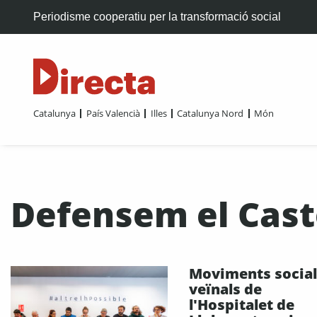
Periodisme cooperatiu per la transformació social
Catalunya
País Valencià
Illes
Catalunya Nord
Món
Defensem el Caste
Moviments social
veïnals de
l'Hospitalet de