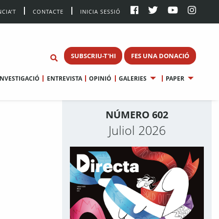
CIA’T
CONTACTE
INICIA SESSIÓ
SUBSCRIU-T'HI
FES UNA DONACIÓ
INVESTIGACIÓ
ENTREVISTA
OPINIÓ
GALERIES
PAPER
NÚMERO 602
Juliol 2026