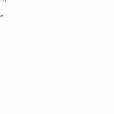
e les
se