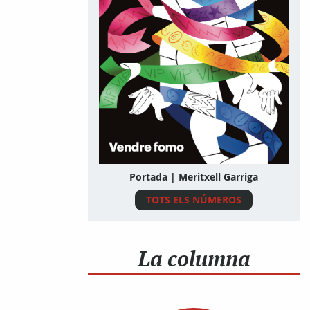
Portada | Meritxell Garriga
TOTS ELS NÚMEROS
La columna