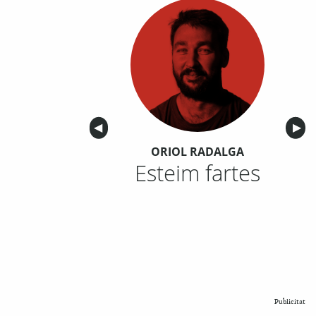
Anterior
◀︎
Sigu
▶︎
ORIOL RADALGA
Esteim fartes
Publicitat