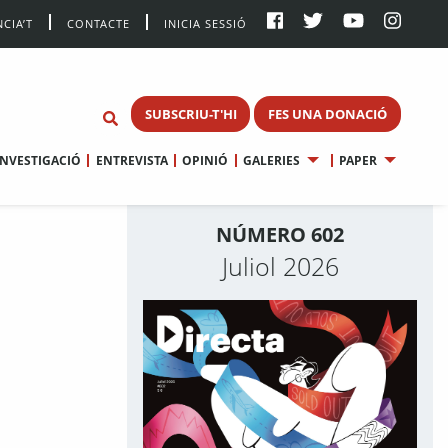
CIA’T
CONTACTE
INICIA SESSIÓ
SUBSCRIU-T'HI
FES UNA DONACIÓ
INVESTIGACIÓ
ENTREVISTA
OPINIÓ
GALERIES
PAPER
NÚMERO 602
Juliol 2026