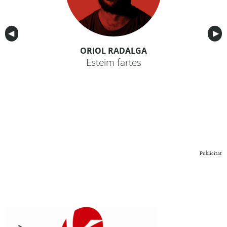
Anterior
◀︎
Sig
▶︎
ORIOL RADALGA
Esteim fartes
Publicitat