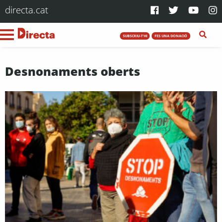
directa.cat
SUBSCRIU-T'HI
FES UNA DONACIÓ
Desnonaments oberts