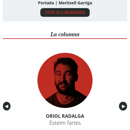
Portada | Meritxell Garriga
TOTS ELS NÚMEROS
La columna
Anterior
◀︎
Sig
▶︎
ORIOL RADALGA
Esteim fartes