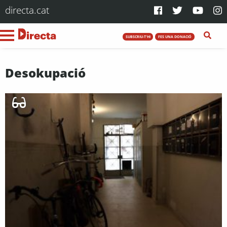
directa.cat
SUBSCRIU-T'HI
FES UNA DONACIÓ
Desokupació