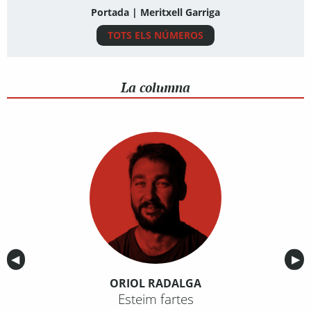
Portada | Meritxell Garriga
TOTS ELS NÚMEROS
La columna
Anterior
◀︎
Sig
▶︎
ORIOL RADALGA
Esteim fartes