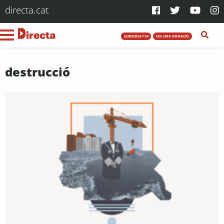
directa.cat
SUBSCRIU-T'HI
FES UNA DONACIÓ
destrucció