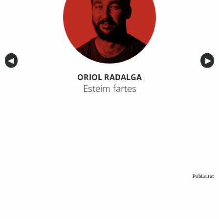
Anterior
◀︎
Sig
▶︎
ORIOL RADALGA
Esteim fartes
Publicitat