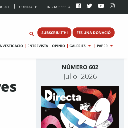
CIA’T
CONTACTE
INICIA SESSIÓ
SUBSCRIU-T'HI
FES UNA DONACIÓ
INVESTIGACIÓ
ENTREVISTA
OPINIÓ
GALERIES
PAPER
NÚMERO 602
Juliol 2026
res