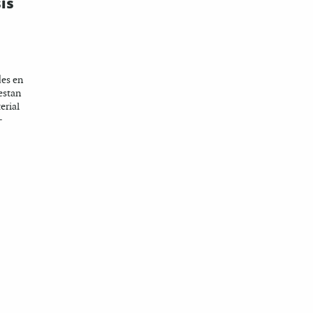
is
des en
 estan
erial
–