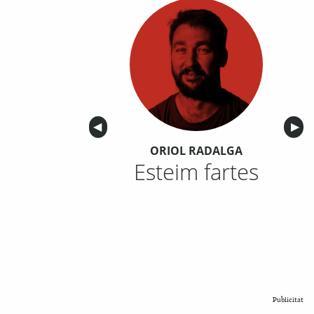
Anterior
◀︎
Sigu
▶︎
ORIOL RADALGA
Esteim fartes
Publicitat