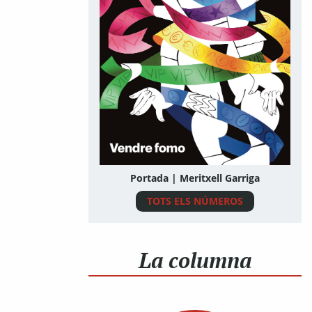
Portada | Meritxell Garriga
TOTS ELS NÚMEROS
La columna