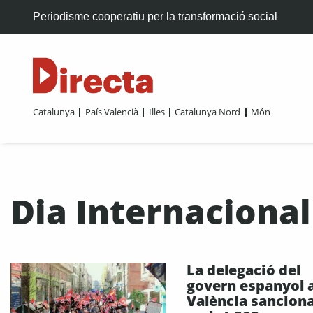
Periodisme cooperatiu per la transformació social
Catalunya
País Valencià
Illes
Catalunya Nord
Món
Dia Internacional
La delegació del
govern espanyol 
València sancion