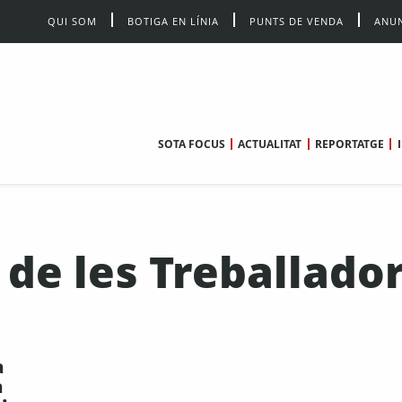
QUI SOM
BOTIGA EN LÍNIA
PUNTS DE VENDA
ANUN
SOTA FOCUS
ACTUALITAT
REPORTATGE
 de les Treballado
a
a