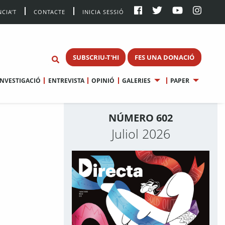
CIA’T
CONTACTE
INICIA SESSIÓ
SUBSCRIU-T'HI
FES UNA DONACIÓ
INVESTIGACIÓ
ENTREVISTA
OPINIÓ
GALERIES
PAPER
NÚMERO 602
Juliol 2026