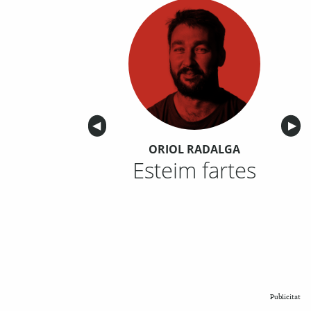
Anterior
◀︎
Sigu
▶︎
ORIOL RADALGA
Esteim fartes
Publicitat