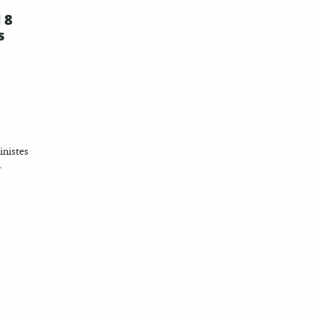
 8
s
inistes
.