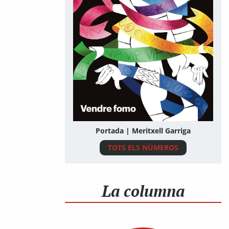
Portada | Meritxell Garriga
TOTS ELS NÚMEROS
La columna