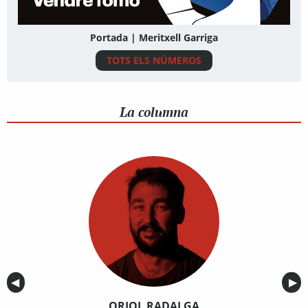
Portada | Meritxell Garriga
TOTS ELS NÚMEROS
La columna
Anterior
◀︎
Sig
▶︎
ORIOL RADALGA