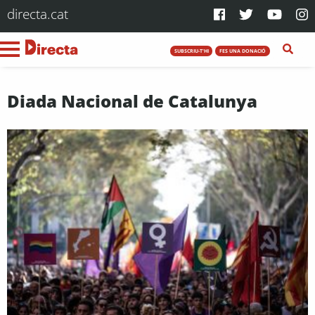
directa.cat
SUBSCRIU-T'HI
FES UNA DONACIÓ
Diada Nacional de Catalunya