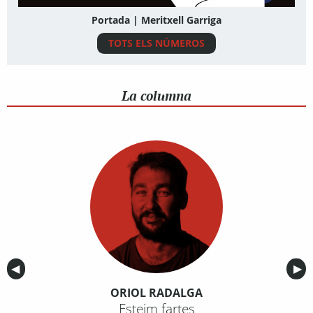
Portada | Meritxell Garriga
TOTS ELS NÚMEROS
La columna
Anterior
◀︎
Sig
▶︎
ORIOL RADALGA
Esteim fartes