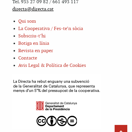
Tel. 935 27 09 82 / 661 493 117
directa@directa.cat
Qui som
La Cooperativa / Fes-te’n sòcia
Subscriu-t’hi
Botiga en línia
Revista en paper
Contacte
Avis Legal & Política de Cookies