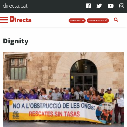
directa.cat
SUBSCRIU-T'HI
FES UNA DONACIÓ
Dignity