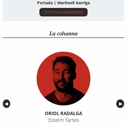
Portada | Meritxell Garriga
TOTS ELS NÚMEROS
La columna
Anterior
◀︎
Sig
▶︎
ORIOL RADALGA
Esteim fartes