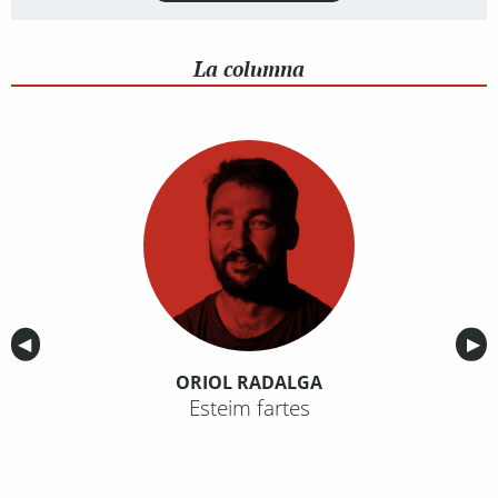
La columna
Anterior
◀︎
Sig
▶︎
ORIOL RADALGA
Esteim fartes