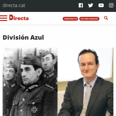
directa.cat
SUBSCRIU-T'HI
FES UNA DONACIÓ
División Azul