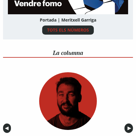
Portada | Meritxell Garriga
TOTS ELS NÚMEROS
La columna
Anterior
◀︎
Sig
▶︎