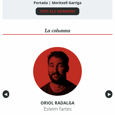
Portada | Meritxell Garriga
TOTS ELS NÚMEROS
La columna
Anterior
◀︎
Sig
▶︎
ORIOL RADALGA
Esteim fartes