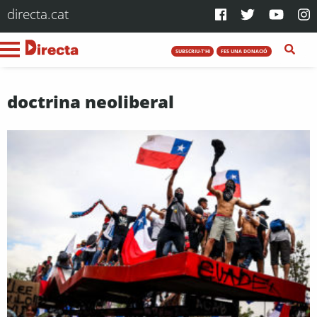
directa.cat
SUBSCRIU-T'HI
FES UNA DONACIÓ
doctrina neoliberal