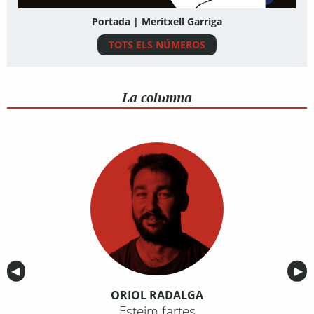
Portada | Meritxell Garriga
TOTS ELS NÚMEROS
La columna
Anterior
◀︎
Sig
▶︎
ORIOL RADALGA
Esteim fartes