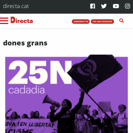
directa.cat
SUBSCRIU-T'HI
FES UNA DONACIÓ
dones grans