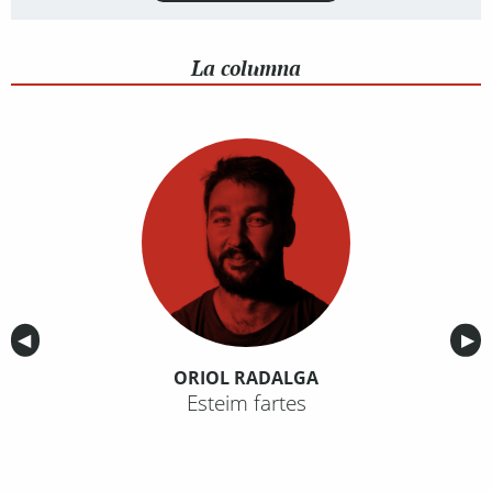
La columna
Anterior
◀︎
Sig
▶︎
ORIOL RADALGA
Esteim fartes