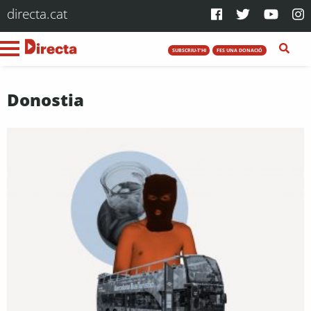
directa.cat
SUBSCRIU-T'HI
FES UNA DONACIÓ
Donostia