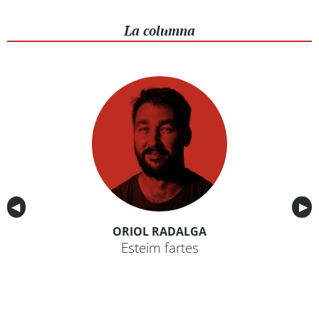
La columna
Anterior
◀︎
Sig
▶︎
ORIOL RADALGA
Esteim fartes