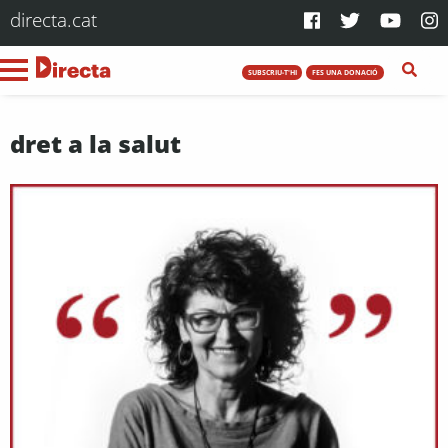
directa.cat
SUBSCRIU-T'HI
FES UNA DONACIÓ
dret a la salut