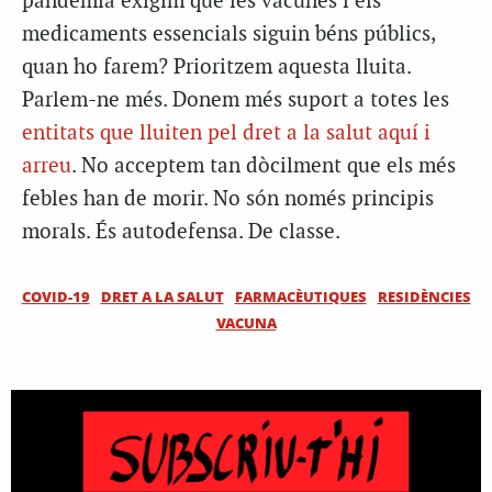
pandèmia exigim que les vacunes i els
medicaments essencials siguin béns públics,
quan ho farem? Prioritzem aquesta lluita.
Parlem-ne més. Donem més suport a totes les
entitats que lluiten pel dret a la salut aquí i
arreu
. No acceptem tan dòcilment que els més
febles han de morir. No són només principis
morals. És autodefensa. De classe.
COVID-19
DRET A LA SALUT
FARMACÈUTIQUES
RESIDÈNCIES
VACUNA