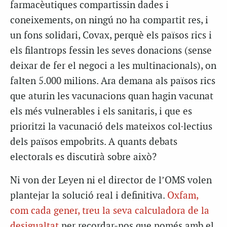
farmacèutiques compartissin dades i
coneixements, on ningú no ha compartit res, i
un fons solidari, Covax, perquè els països rics i
els filantrops fessin les seves donacions (sense
deixar de fer el negoci a les multinacionals), on
falten 5.000 milions. Ara demana als països rics
que aturin les vacunacions quan hagin vacunat
els més vulnerables i els sanitaris, i que es
prioritzi la vacunació dels mateixos col·lectius
dels països empobrits. A quants debats
electorals es discutirà sobre això?
Ni von der Leyen ni el director de l’OMS volen
plantejar la solució real i definitiva.
Oxfam,
com cada gener, treu la seva calculadora de la
desigualtat
per recordar-nos que només amb el