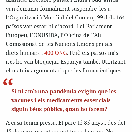
dràstica. L’octubre passat l’Índia i Sud-àfrica
van demanar formalment suspendre-les a
l’Organització Mundial del Comerç. 99 dels 164
països van estar-hi d’acord. I el Parlament
Europeu, l’ONUSIDA, l’Oficina de l’Alt
Comissionat de les Nacions Unides per als
drets humans i
400 ONG
. Però els països més
rics ho van bloquejar. Espanya també. Utilitzant
el mateix argumentari que les farmacèutiques.
Si ni amb una pandèmia exigim que les
vacunes i els medicaments essencials
siguin béns públics, quan ho farem?
A casa tenim pressa. El pare té 85 anys i des del
12 de març passat no pot tocar la mare. No