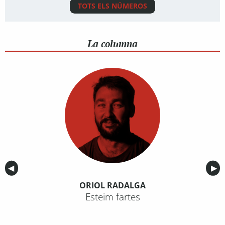
TOTS ELS NÚMEROS
La columna
Anterior
◀︎
Sig
▶︎
ORIOL RADALGA
Esteim fartes