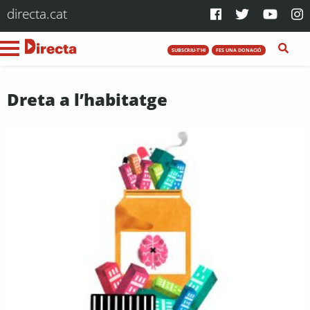
directa.cat
SUBSCRIU-T'HI
FES UNA DONACIÓ
Dreta a l’habitatge